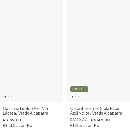
21
%
OFF
Calcinha Leblon Azul Via
Calcinha Leme Dupla Face
Láctea/ Verde Alcaparra
Azul Noite / Verde Alcaparra
R$159,00
R$189,00
R$149,00
R$151,05
com
Pix
R$141,55
com
Pix