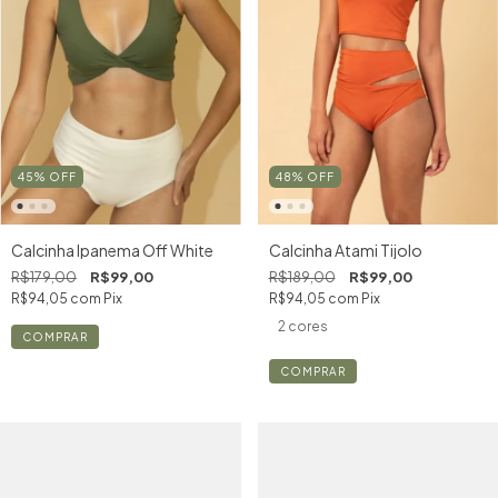
45
%
OFF
48
%
OFF
Calcinha Ipanema Off White
Calcinha Atami Tijolo
R$179,00
R$99,00
R$189,00
R$99,00
R$94,05
com
Pix
R$94,05
com
Pix
2 cores
COMPRAR
COMPRAR