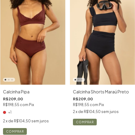
Calcinha Shorts Maraú Preto
Calcinha Pipa
R$209,00
R$209,00
R$198,55
com
Pix
R$198,55
com
Pix
2
x de
R$104,50
sem juros
+1
2
x de
R$104,50
sem juros
COMPRAR
COMPRAR