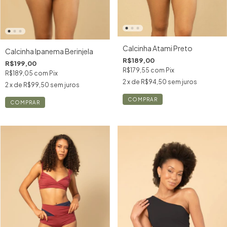
Calcinha Atami Preto
Calcinha Ipanema Berinjela
R$189,00
R$199,00
R$179,55
com
Pix
R$189,05
com
Pix
2
x de
R$94,50
sem juros
2
x de
R$99,50
sem juros
COMPRAR
COMPRAR