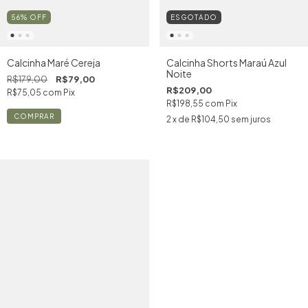
ESGOTADO
56
%
OFF
Calcinha Shorts Maraú Azul
Calcinha Maré Cereja
Noite
R$179,00
R$79,00
R$209,00
R$75,05
com
Pix
R$198,55
com
Pix
COMPRAR
2
x de
R$104,50
sem juros