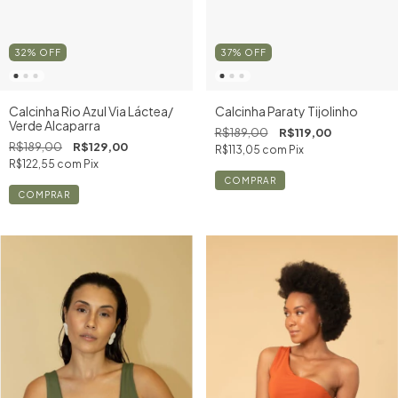
32
%
OFF
37
%
OFF
Calcinha Rio Azul Via Láctea/
Calcinha Paraty Tijolinho
Verde Alcaparra
R$189,00
R$119,00
R$189,00
R$129,00
R$113,05
com
Pix
R$122,55
com
Pix
COMPRAR
COMPRAR