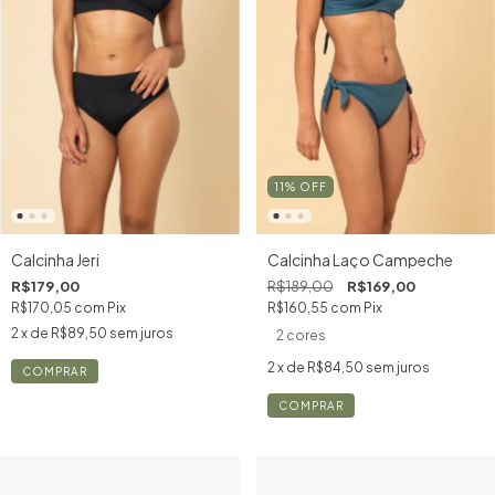
11
%
OFF
Calcinha Jeri
Calcinha Laço Campeche
R$179,00
R$189,00
R$169,00
R$170,05
com
Pix
R$160,55
com
Pix
2
x de
R$89,50
sem juros
2 cores
2
x de
R$84,50
sem juros
COMPRAR
COMPRAR