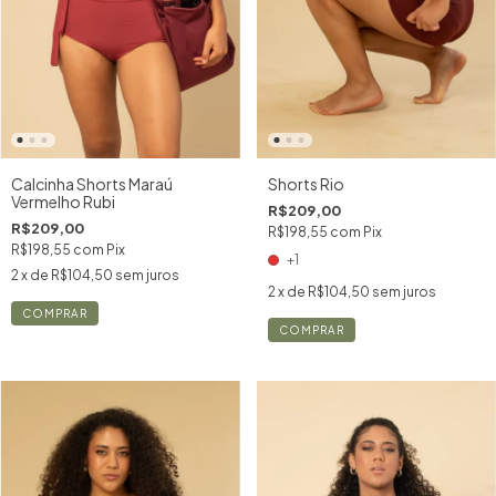
Calcinha Shorts Maraú
Shorts Rio
Vermelho Rubi
R$209,00
R$209,00
R$198,55
com
Pix
R$198,55
com
Pix
+1
2
x de
R$104,50
sem juros
2
x de
R$104,50
sem juros
COMPRAR
COMPRAR