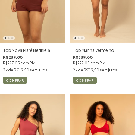
Top Nova Maré Berinjela
Top Marina Vermelho
R$239,00
R$239,00
R$227,05
com
Pix
R$227,05
com
Pix
2
x de
R$119,50
sem juros
2
x de
R$119,50
sem juros
COMPRAR
COMPRAR