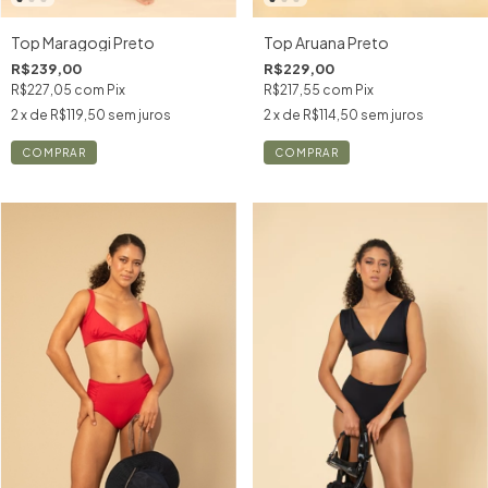
Top Maragogi Preto
Top Aruana Preto
R$239,00
R$229,00
R$227,05
com
Pix
R$217,55
com
Pix
2
x de
R$119,50
sem juros
2
x de
R$114,50
sem juros
COMPRAR
COMPRAR