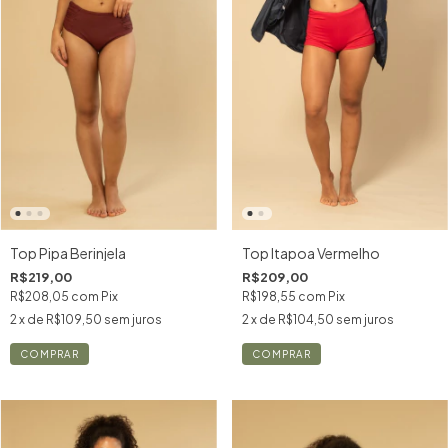
Top Pipa Berinjela
Top Itapoa Vermelho
R$219,00
R$209,00
R$208,05
com
Pix
R$198,55
com
Pix
2
x de
R$109,50
sem juros
2
x de
R$104,50
sem juros
COMPRAR
COMPRAR