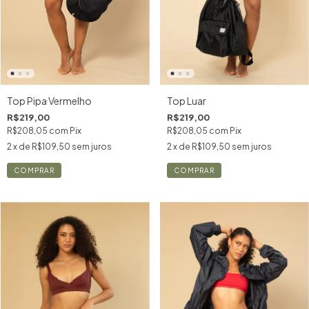
Top Pipa Vermelho
Top Luar
R$219,00
R$219,00
R$208,05
com
Pix
R$208,05
com
Pix
2
x de
R$109,50
sem juros
2
x de
R$109,50
sem juros
COMPRAR
COMPRAR