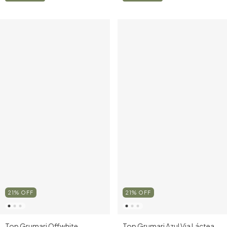
21
%
OFF
21
%
OFF
Top Grumari Offwhite
Top Grumari Azul Via Láctea