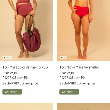
Top Maragogi Vermelho Rubi
Top Nova Maré Vermelho
R$239,00
R$239,00
R$227,05
com
Pix
R$227,05
com
Pix
2
x de
R$119,50
sem juros
2
x de
R$119,50
sem juros
COMPRAR
COMPRAR