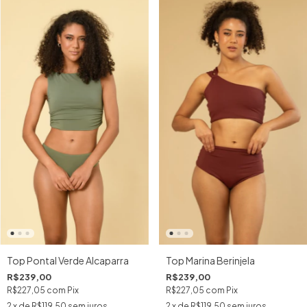
Top Marina Berinjela
Top Pontal Verde Alcaparra
R$239,00
R$239,00
R$227,05
com
Pix
R$227,05
com
Pix
2
x de
R$119,50
sem juros
2
x de
R$119,50
sem juros