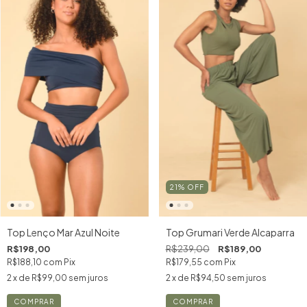
21
%
OFF
Top Grumari Verde Alcaparra
Top Lenço Mar Azul Noite
R$239,00
R$189,00
R$198,00
R$179,55
com
Pix
R$188,10
com
Pix
2
x de
R$94,50
sem juros
2
x de
R$99,00
sem juros
COMPRAR
COMPRAR