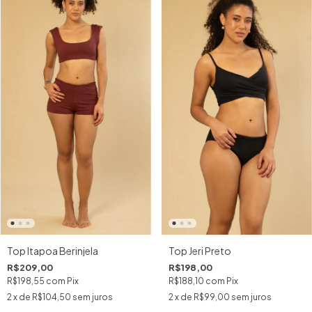
Top Jeri Preto
Top Itapoa Berinjela
R$198,00
R$209,00
R$188,10
com
Pix
R$198,55
com
Pix
2
x de
R$99,00
sem juros
2
x de
R$104,50
sem juros