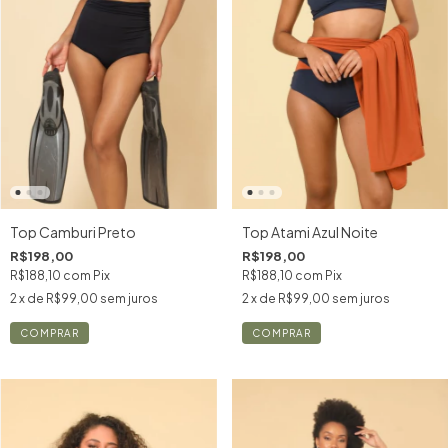
Top Camburi Preto
Top Atami Azul Noite
R$198,00
R$198,00
R$188,10
com
Pix
R$188,10
com
Pix
2
x de
R$99,00
sem juros
2
x de
R$99,00
sem juros
COMPRAR
COMPRAR