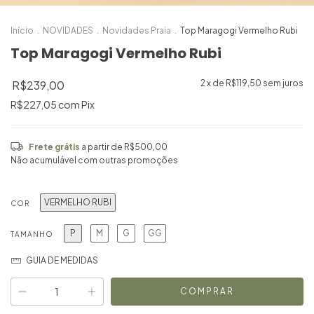
Início
.
NOVIDADES
.
Novidades Praia
.
Top Maragogi Vermelho Rubi
Top Maragogi Vermelho Rubi
R$239,00
2
x de
R$119,50
sem juros
R$227,05
com
Pix
Frete grátis
a partir de
R$500,00
Não acumulável com outras promoções
VERMELHO RUBI
COR
P
M
G
GG
TAMANHO
GUIA DE MEDIDAS