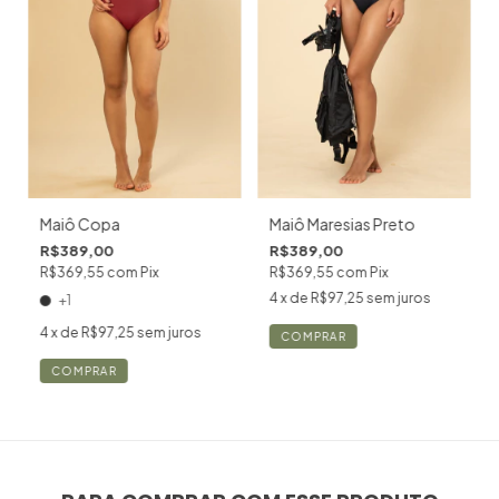
Maiô Maresias Preto
Maiô Copa
R$389,00
R$389,00
R$369,55
com
Pix
R$369,55
com
Pix
4
x de
R$97,25
sem juros
+1
4
x de
R$97,25
sem juros
COMPRAR
COMPRAR