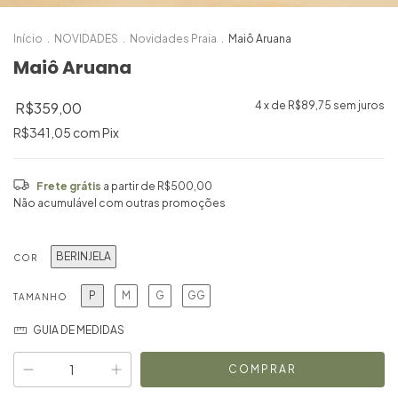
Início
.
NOVIDADES
.
Novidades Praia
.
Maiô Aruana
Maiô Aruana
R$359,00
4
x de
R$89,75
sem juros
R$341,05
com
Pix
Frete grátis
a partir de
R$500,00
Não acumulável com outras promoções
BERINJELA
COR
P
M
G
GG
TAMANHO
GUIA DE MEDIDAS