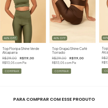
46
46
%
OFF
46
%
OFF
Top
Top Floripa Shine Verde
Top Grajaú Shine Café
Alc
Alcaparra
Torrado
R$2
R$219,00
R$119,00
R$219,00
R$119,00
R$11
R$113,05
com
Pix
R$113,05
com
Pix
C
COMPRAR
COMPRAR
PARA COMPRAR COM ESSE PRODUTO