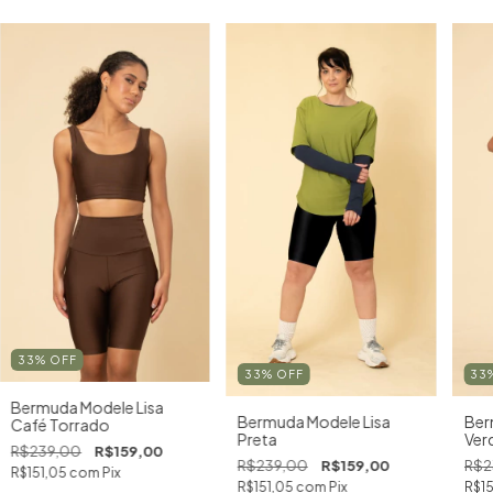
33
%
OFF
33
%
OFF
33
Bermuda Modele Lisa
Bermuda Modele Lisa
Ber
Café Torrado
Preta
Ver
R$239,00
R$159,00
R$239,00
R$159,00
R$2
R$151,05
com
Pix
R$151,05
com
Pix
R$15