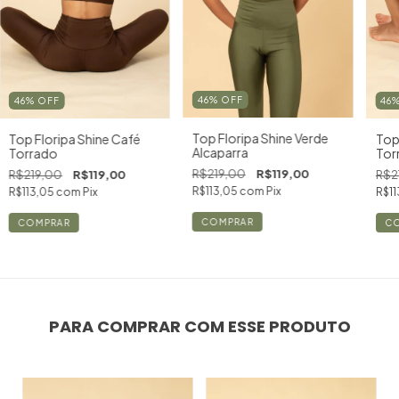
46
%
OFF
46
%
OFF
46
Top Floripa Shine Verde
Top Floripa Shine Café
Top
Alcaparra
Torrado
Tor
R$219,00
R$119,00
R$219,00
R$119,00
R$2
R$113,05
com
Pix
R$113,05
com
Pix
R$11
COMPRAR
COMPRAR
C
PARA COMPRAR COM ESSE PRODUTO