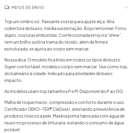
MEIOS DE ENVIO
Top um ombro só. Passante costas para ajuste alça. Alta
cobertura de busto, média sustentação. Bojo removível. Forro
duplo, costuras embutidas. Confeccionada em lycra “shine”,
tem um brilho sutil na trama do tecido, além de firme e
estruturada, se ajusta ao corpo sem marcar.
Nossa dica: O modelo fica lindo em todos os tipos de busto.
Super confortável, modela o corpo sem marcar. Use como top,
do balneário à cidade. Indicado para atividades de baixo
impacto.
As modelos usam top tamanhos P e M. Disponível do P ao GG.
Malha de toque macio, compressão e conforto durante o uso.
Certificado OEKO-TEX® Cla0sse I, atestando a inexistência de
produtos tóxicos a pele. Matéria prima fabricada com água de
reuso no processo de tinturaria, evitando o consumo de água
potável.