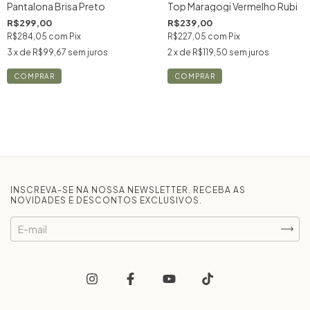
Top Maragogi Vermelho Rubi
Pantalona Brisa Preto
R$239,00
R$299,00
R$227,05
com
Pix
R$284,05
com
Pix
2
x de
R$119,50
sem juros
3
x de
R$99,67
sem juros
COMPRAR
COMPRAR
INSCREVA-SE NA NOSSA NEWSLETTER. RECEBA AS
NOVIDADES E DESCONTOS EXCLUSIVOS.