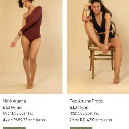
Maiô Aruana
Top Aruana Preto
R$359,00
R$229,00
R$341,05
com
Pix
R$217,55
com
Pix
4
x de
R$89,75
sem juros
2
x de
R$114,50
sem juros